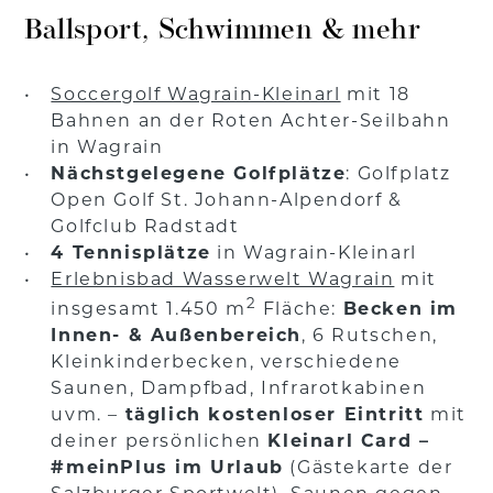
Ballsport, Schwimmen & mehr
Soccergolf Wagrain-Kleinarl
mit 18
Bahnen an der Roten Achter-Seilbahn
in Wagrain
Nächstgelegene Golfplätze
: Golfplatz
Open Golf St. Johann-Alpendorf &
Golfclub Radstadt
4 Tennisplätze
in Wagrain-Kleinarl
Erlebnisbad Wasserwelt Wagrain
mit
2
insgesamt 1.450 m
Fläche:
Becken im
Innen- & Außenbereich
, 6 Rutschen,
Kleinkinderbecken, verschiedene
Saunen, Dampfbad, Infrarotkabinen
uvm. –
täglich kostenloser Eintritt
mit
deiner persönlichen
Kleinarl Card –
#meinPlus im Urlaub
(Gästekarte der
Salzburger Sportwelt), Saunen gegen