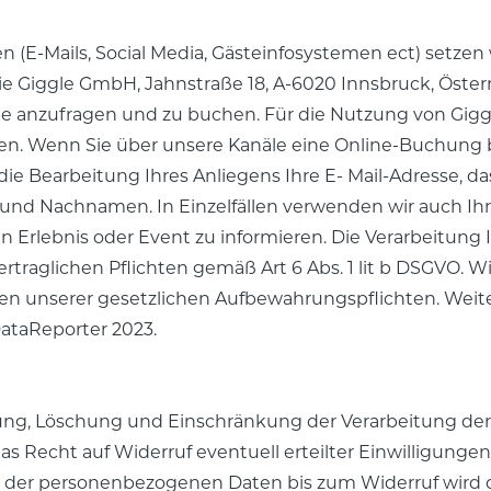
n (E-Mails, Social Media, Gästeinfosystemen ect) setze
 die Giggle GmbH, Jahnstraße 18, A-6020 Innsbruck, Österr
ne anzufragen und zu buchen. Für die Nutzung von Giggle
gen. Wenn Sie über unsere Kanäle eine Online-Buchung 
̈r die Bearbeitung Ihres Anliegens Ihre E- Mail-Adresse,
r- und Nachnamen. In Einzelfällen verwenden wir auch 
 Erlebnis oder Event zu informieren. Die Verarbeitung I
vertraglichen Pflichten gemäß Art 6 Abs. 1 lit b DSGVO. W
n unserer gesetzlichen Aufbewahrungspflichten. Weiter
DataReporter 2023.
igung, Löschung und Einschränkung der Verarbeitung d
as Recht auf Widerruf eventuell erteilter Einwilligung
 der personenbezogenen Daten bis zum Widerruf wird d