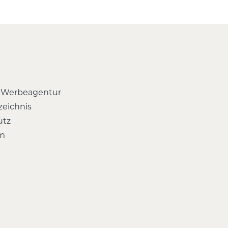
 Werbeagentur
zeichnis
utz
m