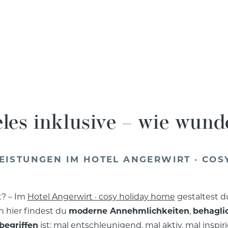
eles inklusive – wie wun
LEISTUNGEN IM HOTEL ANGERWIRT · COS
t? – Im
Hotel Angerwirt · cosy holiday home
gestaltest d
 hier findest du
moderne Annehmlichkeiten
,
behagli
begriffen
ist: mal entschleunigend, mal aktiv, mal inspir